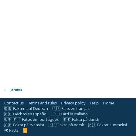
Forums
Contact us
Terms and rules
Privacy policy
Help
Home
🇩🇪 Fakten auf Deutsch
🇫🇷 Faits en français
🇪🇸 Hechos en Español
🇮🇹 Fatti in Italiano
🇧🇷 🇵🇹 Fatos em português
🇩🇰 Fakta på dansk
🇸🇪 Fakta på svenska
🇳🇴 Fakta på norsk
🇫🇮 Faktat suomeksi
🌍 Facts
R
S