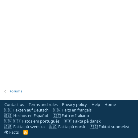
Forums
Contact us
Terms and rules
Privacy policy
Help
Home
🇩🇪 Fakten auf Deutsch
🇫🇷 Faits en français
🇪🇸 Hechos en Español
🇮🇹 Fatti in Italiano
🇧🇷 🇵🇹 Fatos em português
🇩🇰 Fakta på dansk
🇸🇪 Fakta på svenska
🇳🇴 Fakta på norsk
🇫🇮 Faktat suomeksi
🌍 Facts
R
S