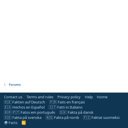
Forums
Contact us
Terms and rules
Privacy policy
Help
Home
🇩🇪 Fakten auf Deutsch
🇫🇷 Faits en français
🇪🇸 Hechos en Español
🇮🇹 Fatti in Italiano
🇧🇷 🇵🇹 Fatos em português
🇩🇰 Fakta på dansk
🇸🇪 Fakta på svenska
🇳🇴 Fakta på norsk
🇫🇮 Faktat suomeksi
🌍 Facts
R
S