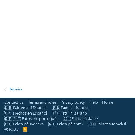
Forums
Contact us
Terms and rules
Privacy policy
Help
Home
🇩🇪 Fakten auf Deutsch
🇫🇷 Faits en français
🇪🇸 Hechos en Español
🇮🇹 Fatti in Italiano
🇧🇷 🇵🇹 Fatos em português
🇩🇰 Fakta på dansk
🇸🇪 Fakta på svenska
🇳🇴 Fakta på norsk
🇫🇮 Faktat suomeksi
🌍 Facts
R
S