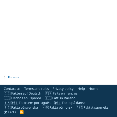
Forums
Contact us
Terms and rules
Privacy policy
Help
Home
🇩🇪 Fakten auf Deutsch
🇫🇷 Faits en français
🇪🇸 Hechos en Español
🇮🇹 Fatti in Italiano
🇧🇷 🇵🇹 Fatos em português
🇩🇰 Fakta på dansk
🇸🇪 Fakta på svenska
🇳🇴 Fakta på norsk
🇫🇮 Faktat suomeksi
🌍 Facts
R
S