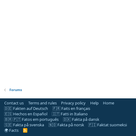
Forums
Contact us
Terms and rules
Privacy policy
Help
Home
🇩🇪 Fakten auf Deutsch
🇫🇷 Faits en français
🇪🇸 Hechos en Español
🇮🇹 Fatti in Italiano
🇧🇷 🇵🇹 Fatos em português
🇩🇰 Fakta på dansk
🇸🇪 Fakta på svenska
🇳🇴 Fakta på norsk
🇫🇮 Faktat suomeksi
🌍 Facts
R
S