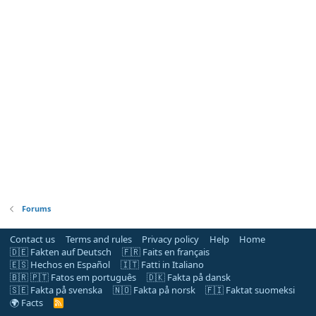
Forums
Contact us
Terms and rules
Privacy policy
Help
Home
🇩🇪 Fakten auf Deutsch
🇫🇷 Faits en français
🇪🇸 Hechos en Español
🇮🇹 Fatti in Italiano
🇧🇷 🇵🇹 Fatos em português
🇩🇰 Fakta på dansk
🇸🇪 Fakta på svenska
🇳🇴 Fakta på norsk
🇫🇮 Faktat suomeksi
🌍 Facts
R
S