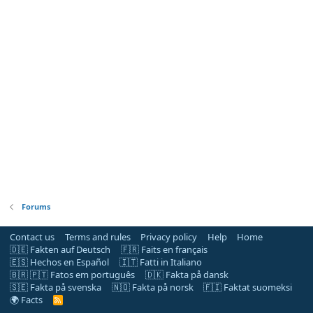
Forums
Contact us
Terms and rules
Privacy policy
Help
Home
🇩🇪 Fakten auf Deutsch
🇫🇷 Faits en français
🇪🇸 Hechos en Español
🇮🇹 Fatti in Italiano
🇧🇷 🇵🇹 Fatos em português
🇩🇰 Fakta på dansk
🇸🇪 Fakta på svenska
🇳🇴 Fakta på norsk
🇫🇮 Faktat suomeksi
🌍 Facts
R
S