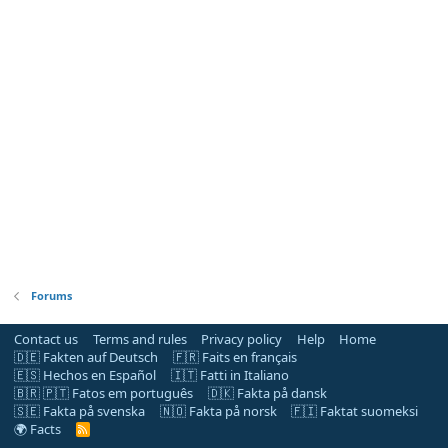
Forums
Contact us
Terms and rules
Privacy policy
Help
Home
🇩🇪 Fakten auf Deutsch
🇫🇷 Faits en français
🇪🇸 Hechos en Español
🇮🇹 Fatti in Italiano
🇧🇷 🇵🇹 Fatos em português
🇩🇰 Fakta på dansk
🇸🇪 Fakta på svenska
🇳🇴 Fakta på norsk
🇫🇮 Faktat suomeksi
🌍 Facts
R
S