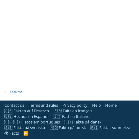
Forums
Contact us
Terms and rules
Privacy policy
Help
Home
🇩🇪 Fakten auf Deutsch
🇫🇷 Faits en français
🇪🇸 Hechos en Español
🇮🇹 Fatti in Italiano
🇧🇷 🇵🇹 Fatos em português
🇩🇰 Fakta på dansk
🇸🇪 Fakta på svenska
🇳🇴 Fakta på norsk
🇫🇮 Faktat suomeksi
🌍 Facts
R
S