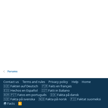
Forums
Contact us
Terms and rules
Privacy policy
Help
Home
🇩🇪 Fakten auf Deutsch
🇫🇷 Faits en français
🇪🇸 Hechos en Español
🇮🇹 Fatti in Italiano
🇧🇷 🇵🇹 Fatos em português
🇩🇰 Fakta på dansk
🇸🇪 Fakta på svenska
🇳🇴 Fakta på norsk
🇫🇮 Faktat suomeksi
🌍 Facts
R
S