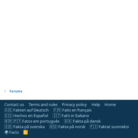
Forums
Contact us
Terms and rules
Privacy policy
Help
Home
🇩🇪 Fakten auf Deutsch
🇫🇷 Faits en français
🇪🇸 Hechos en Español
🇮🇹 Fatti in Italiano
🇧🇷 🇵🇹 Fatos em português
🇩🇰 Fakta på dansk
🇸🇪 Fakta på svenska
🇳🇴 Fakta på norsk
🇫🇮 Faktat suomeksi
🌍 Facts
R
S