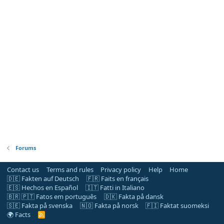
Forums
Contact us
Terms and rules
Privacy policy
Help
Home
🇩🇪 Fakten auf Deutsch
🇫🇷 Faits en français
🇪🇸 Hechos en Español
🇮🇹 Fatti in Italiano
🇧🇷 🇵🇹 Fatos em português
🇩🇰 Fakta på dansk
🇸🇪 Fakta på svenska
🇳🇴 Fakta på norsk
🇫🇮 Faktat suomeksi
🌍 Facts
R
S