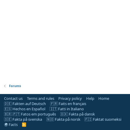
Forums
Contact us
Terms and rules
Privacy policy
Help
Home
🇩🇪 Fakten auf Deutsch
🇫🇷 Faits en français
🇪🇸 Hechos en Español
🇮🇹 Fatti in Italiano
🇧🇷 🇵🇹 Fatos em português
🇩🇰 Fakta på dansk
🇸🇪 Fakta på svenska
🇳🇴 Fakta på norsk
🇫🇮 Faktat suomeksi
🌍 Facts
R
S