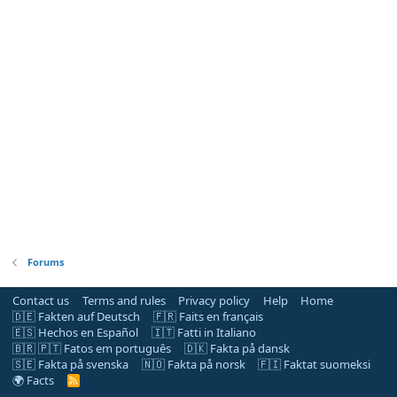
Forums
Contact us
Terms and rules
Privacy policy
Help
Home
🇩🇪 Fakten auf Deutsch
🇫🇷 Faits en français
🇪🇸 Hechos en Español
🇮🇹 Fatti in Italiano
🇧🇷 🇵🇹 Fatos em português
🇩🇰 Fakta på dansk
🇸🇪 Fakta på svenska
🇳🇴 Fakta på norsk
🇫🇮 Faktat suomeksi
🌍 Facts
R
S