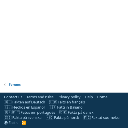
Forums
Contact us
Terms and rules
Privacy policy
Help
Home
🇩🇪 Fakten auf Deutsch
🇫🇷 Faits en français
🇪🇸 Hechos en Español
🇮🇹 Fatti in Italiano
🇧🇷 🇵🇹 Fatos em português
🇩🇰 Fakta på dansk
🇸🇪 Fakta på svenska
🇳🇴 Fakta på norsk
🇫🇮 Faktat suomeksi
🌍 Facts
R
S