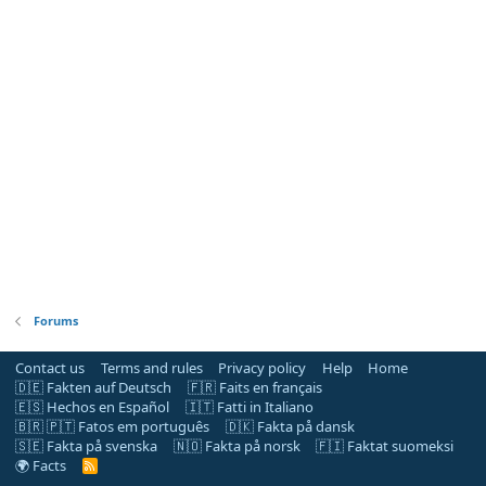
Forums
Contact us
Terms and rules
Privacy policy
Help
Home
🇩🇪 Fakten auf Deutsch
🇫🇷 Faits en français
🇪🇸 Hechos en Español
🇮🇹 Fatti in Italiano
🇧🇷 🇵🇹 Fatos em português
🇩🇰 Fakta på dansk
🇸🇪 Fakta på svenska
🇳🇴 Fakta på norsk
🇫🇮 Faktat suomeksi
🌍 Facts
R
S