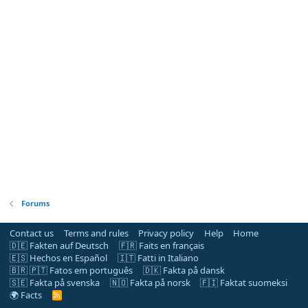
Forums
Contact us
Terms and rules
Privacy policy
Help
Home
🇩🇪 Fakten auf Deutsch
🇫🇷 Faits en français
🇪🇸 Hechos en Español
🇮🇹 Fatti in Italiano
🇧🇷 🇵🇹 Fatos em português
🇩🇰 Fakta på dansk
🇸🇪 Fakta på svenska
🇳🇴 Fakta på norsk
🇫🇮 Faktat suomeksi
🌍 Facts
R
S