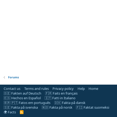
Forums
Contact us
Terms and rules
Privacy policy
Help
Home
🇩🇪 Fakten auf Deutsch
🇫🇷 Faits en français
🇪🇸 Hechos en Español
🇮🇹 Fatti in Italiano
🇧🇷 🇵🇹 Fatos em português
🇩🇰 Fakta på dansk
🇸🇪 Fakta på svenska
🇳🇴 Fakta på norsk
🇫🇮 Faktat suomeksi
🌍 Facts
R
S