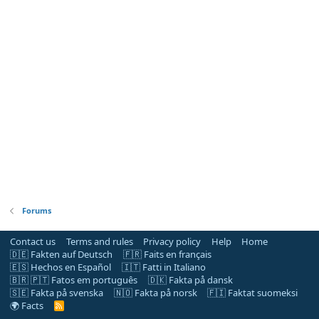
Forums
Contact us
Terms and rules
Privacy policy
Help
Home
🇩🇪 Fakten auf Deutsch
🇫🇷 Faits en français
🇪🇸 Hechos en Español
🇮🇹 Fatti in Italiano
🇧🇷 🇵🇹 Fatos em português
🇩🇰 Fakta på dansk
🇸🇪 Fakta på svenska
🇳🇴 Fakta på norsk
🇫🇮 Faktat suomeksi
🌍 Facts
R
S