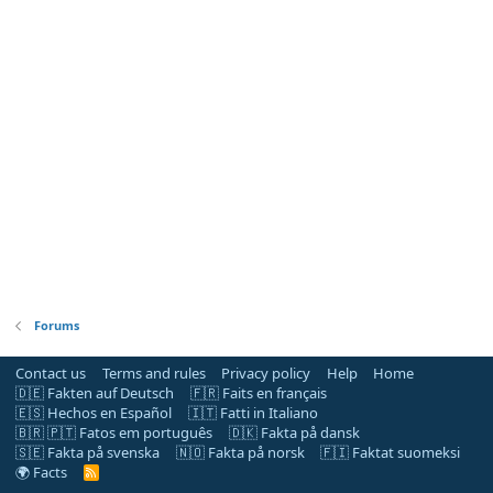
Forums
Contact us
Terms and rules
Privacy policy
Help
Home
🇩🇪 Fakten auf Deutsch
🇫🇷 Faits en français
🇪🇸 Hechos en Español
🇮🇹 Fatti in Italiano
🇧🇷 🇵🇹 Fatos em português
🇩🇰 Fakta på dansk
🇸🇪 Fakta på svenska
🇳🇴 Fakta på norsk
🇫🇮 Faktat suomeksi
🌍 Facts
R
S