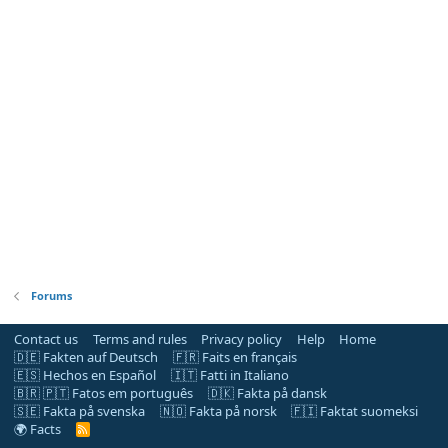
Forums
Contact us
Terms and rules
Privacy policy
Help
Home
🇩🇪 Fakten auf Deutsch
🇫🇷 Faits en français
🇪🇸 Hechos en Español
🇮🇹 Fatti in Italiano
🇧🇷 🇵🇹 Fatos em português
🇩🇰 Fakta på dansk
🇸🇪 Fakta på svenska
🇳🇴 Fakta på norsk
🇫🇮 Faktat suomeksi
🌍 Facts
R
S