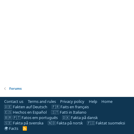
Forums
Contact us
Terms and rules
Privacy policy
Help
Home
🇩🇪 Fakten auf Deutsch
🇫🇷 Faits en français
🇪🇸 Hechos en Español
🇮🇹 Fatti in Italiano
🇧🇷 🇵🇹 Fatos em português
🇩🇰 Fakta på dansk
🇸🇪 Fakta på svenska
🇳🇴 Fakta på norsk
🇫🇮 Faktat suomeksi
🌍 Facts
R
S