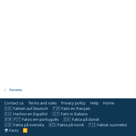
Forums
Contact us
Terms and rules
Privacy policy
Help
Home
🇩🇪 Fakten auf Deutsch
🇫🇷 Faits en français
🇪🇸 Hechos en Español
🇮🇹 Fatti in Italiano
🇧🇷 🇵🇹 Fatos em português
🇩🇰 Fakta på dansk
🇸🇪 Fakta på svenska
🇳🇴 Fakta på norsk
🇫🇮 Faktat suomeksi
🌍 Facts
R
S