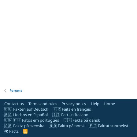
Forums
Contact us
Terms and rules
Privacy policy
Help
Home
🇩🇪 Fakten auf Deutsch
🇫🇷 Faits en français
🇪🇸 Hechos en Español
🇮🇹 Fatti in Italiano
🇧🇷 🇵🇹 Fatos em português
🇩🇰 Fakta på dansk
🇸🇪 Fakta på svenska
🇳🇴 Fakta på norsk
🇫🇮 Faktat suomeksi
🌍 Facts
R
S