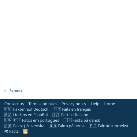
Forums
Contact us
Terms and rules
Privacy policy
Help
Home
🇩🇪 Fakten auf Deutsch
🇫🇷 Faits en français
🇪🇸 Hechos en Español
🇮🇹 Fatti in Italiano
🇧🇷 🇵🇹 Fatos em português
🇩🇰 Fakta på dansk
🇸🇪 Fakta på svenska
🇳🇴 Fakta på norsk
🇫🇮 Faktat suomeksi
🌍 Facts
R
S