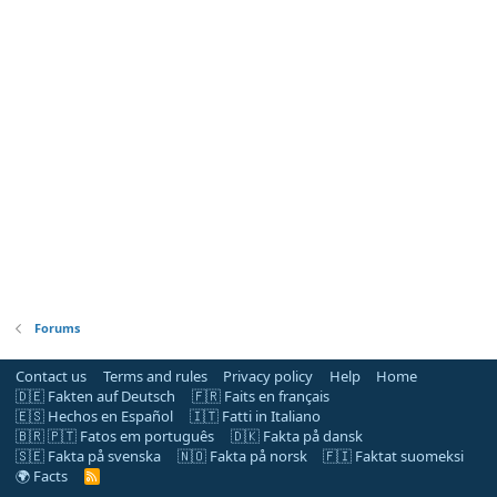
Forums
Contact us
Terms and rules
Privacy policy
Help
Home
🇩🇪 Fakten auf Deutsch
🇫🇷 Faits en français
🇪🇸 Hechos en Español
🇮🇹 Fatti in Italiano
🇧🇷 🇵🇹 Fatos em português
🇩🇰 Fakta på dansk
🇸🇪 Fakta på svenska
🇳🇴 Fakta på norsk
🇫🇮 Faktat suomeksi
🌍 Facts
R
S