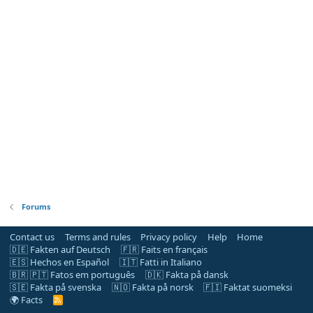
Forums
Contact us
Terms and rules
Privacy policy
Help
Home
🇩🇪 Fakten auf Deutsch
🇫🇷 Faits en français
🇪🇸 Hechos en Español
🇮🇹 Fatti in Italiano
🇧🇷 🇵🇹 Fatos em português
🇩🇰 Fakta på dansk
🇸🇪 Fakta på svenska
🇳🇴 Fakta på norsk
🇫🇮 Faktat suomeksi
🌍 Facts
R
S