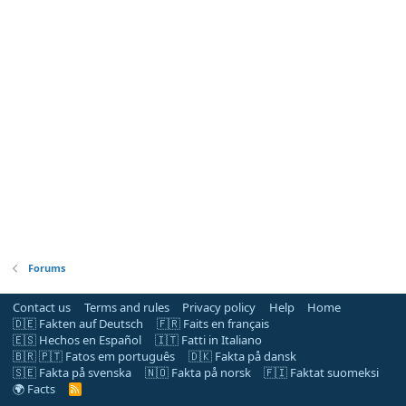
Forums
Contact us
Terms and rules
Privacy policy
Help
Home
🇩🇪 Fakten auf Deutsch
🇫🇷 Faits en français
🇪🇸 Hechos en Español
🇮🇹 Fatti in Italiano
🇧🇷 🇵🇹 Fatos em português
🇩🇰 Fakta på dansk
🇸🇪 Fakta på svenska
🇳🇴 Fakta på norsk
🇫🇮 Faktat suomeksi
🌍 Facts
R
S