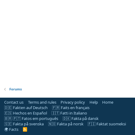
Forums
Contact us
Terms and rules
Privacy policy
Help
Home
🇩🇪 Fakten auf Deutsch
🇫🇷 Faits en français
🇪🇸 Hechos en Español
🇮🇹 Fatti in Italiano
🇧🇷 🇵🇹 Fatos em português
🇩🇰 Fakta på dansk
🇸🇪 Fakta på svenska
🇳🇴 Fakta på norsk
🇫🇮 Faktat suomeksi
🌍 Facts
R
S