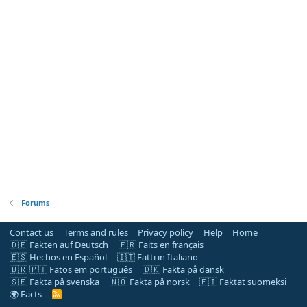
Forums
Contact us
Terms and rules
Privacy policy
Help
Home
🇩🇪 Fakten auf Deutsch
🇫🇷 Faits en français
🇪🇸 Hechos en Español
🇮🇹 Fatti in Italiano
🇧🇷 🇵🇹 Fatos em português
🇩🇰 Fakta på dansk
🇸🇪 Fakta på svenska
🇳🇴 Fakta på norsk
🇫🇮 Faktat suomeksi
🌍 Facts
R
S