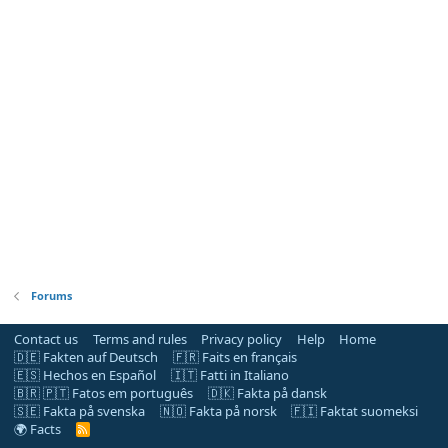
Forums
Contact us
Terms and rules
Privacy policy
Help
Home
🇩🇪 Fakten auf Deutsch
🇫🇷 Faits en français
🇪🇸 Hechos en Español
🇮🇹 Fatti in Italiano
🇧🇷 🇵🇹 Fatos em português
🇩🇰 Fakta på dansk
🇸🇪 Fakta på svenska
🇳🇴 Fakta på norsk
🇫🇮 Faktat suomeksi
🌍 Facts
R
S