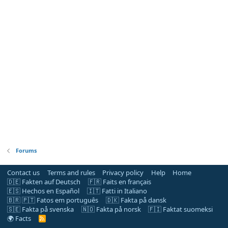
Forums
Contact us
Terms and rules
Privacy policy
Help
Home
🇩🇪 Fakten auf Deutsch
🇫🇷 Faits en français
🇪🇸 Hechos en Español
🇮🇹 Fatti in Italiano
🇧🇷 🇵🇹 Fatos em português
🇩🇰 Fakta på dansk
🇸🇪 Fakta på svenska
🇳🇴 Fakta på norsk
🇫🇮 Faktat suomeksi
🌍 Facts
R
S