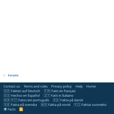
Forums
Contact us
Terms and rules
Privacy policy
Help
Home
🇩🇪 Fakten auf Deutsch
🇫🇷 Faits en français
🇪🇸 Hechos en Español
🇮🇹 Fatti in Italiano
🇧🇷 🇵🇹 Fatos em português
🇩🇰 Fakta på dansk
🇸🇪 Fakta på svenska
🇳🇴 Fakta på norsk
🇫🇮 Faktat suomeksi
🌍 Facts
R
S