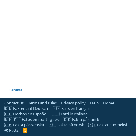
Forums
Contact us
Terms and rules
Privacy policy
Help
Home
🇩🇪 Fakten auf Deutsch
🇫🇷 Faits en français
🇪🇸 Hechos en Español
🇮🇹 Fatti in Italiano
🇧🇷 🇵🇹 Fatos em português
🇩🇰 Fakta på dansk
🇸🇪 Fakta på svenska
🇳🇴 Fakta på norsk
🇫🇮 Faktat suomeksi
🌍 Facts
R
S