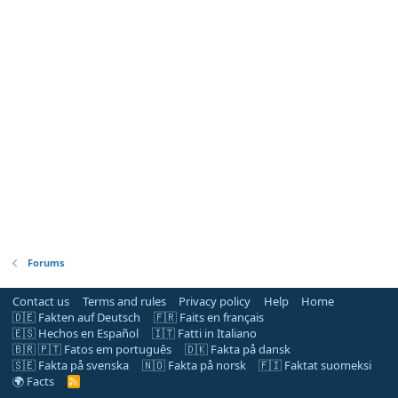
Forums
Contact us
Terms and rules
Privacy policy
Help
Home
🇩🇪 Fakten auf Deutsch
🇫🇷 Faits en français
🇪🇸 Hechos en Español
🇮🇹 Fatti in Italiano
🇧🇷 🇵🇹 Fatos em português
🇩🇰 Fakta på dansk
🇸🇪 Fakta på svenska
🇳🇴 Fakta på norsk
🇫🇮 Faktat suomeksi
🌍 Facts
R
S