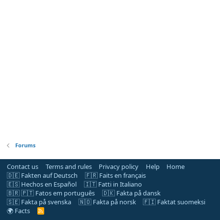
Forums
Contact us
Terms and rules
Privacy policy
Help
Home
🇩🇪 Fakten auf Deutsch
🇫🇷 Faits en français
🇪🇸 Hechos en Español
🇮🇹 Fatti in Italiano
🇧🇷 🇵🇹 Fatos em português
🇩🇰 Fakta på dansk
🇸🇪 Fakta på svenska
🇳🇴 Fakta på norsk
🇫🇮 Faktat suomeksi
🌍 Facts
R
S