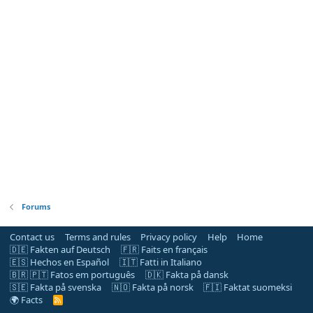
Forums
Contact us
Terms and rules
Privacy policy
Help
Home
🇩🇪 Fakten auf Deutsch
🇫🇷 Faits en français
🇪🇸 Hechos en Español
🇮🇹 Fatti in Italiano
🇧🇷 🇵🇹 Fatos em português
🇩🇰 Fakta på dansk
🇸🇪 Fakta på svenska
🇳🇴 Fakta på norsk
🇫🇮 Faktat suomeksi
🌍 Facts
R
S