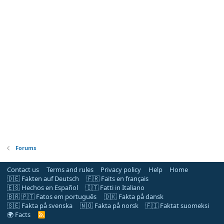
Forums
Contact us
Terms and rules
Privacy policy
Help
Home
🇩🇪 Fakten auf Deutsch
🇫🇷 Faits en français
🇪🇸 Hechos en Español
🇮🇹 Fatti in Italiano
🇧🇷 🇵🇹 Fatos em português
🇩🇰 Fakta på dansk
🇸🇪 Fakta på svenska
🇳🇴 Fakta på norsk
🇫🇮 Faktat suomeksi
🌍 Facts
R
S