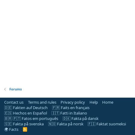
Forums
Contact us
Terms and rules
Privacy policy
Help
Home
🇩🇪 Fakten auf Deutsch
🇫🇷 Faits en français
🇪🇸 Hechos en Español
🇮🇹 Fatti in Italiano
🇧🇷 🇵🇹 Fatos em português
🇩🇰 Fakta på dansk
🇸🇪 Fakta på svenska
🇳🇴 Fakta på norsk
🇫🇮 Faktat suomeksi
🌍 Facts
R
S