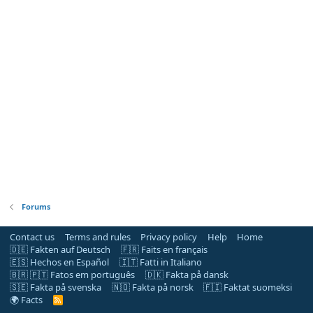
Forums
Contact us
Terms and rules
Privacy policy
Help
Home
🇩🇪 Fakten auf Deutsch
🇫🇷 Faits en français
🇪🇸 Hechos en Español
🇮🇹 Fatti in Italiano
🇧🇷 🇵🇹 Fatos em português
🇩🇰 Fakta på dansk
🇸🇪 Fakta på svenska
🇳🇴 Fakta på norsk
🇫🇮 Faktat suomeksi
🌍 Facts
R
S