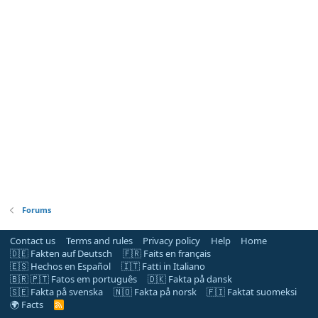
Forums
Contact us
Terms and rules
Privacy policy
Help
Home
🇩🇪 Fakten auf Deutsch
🇫🇷 Faits en français
🇪🇸 Hechos en Español
🇮🇹 Fatti in Italiano
🇧🇷 🇵🇹 Fatos em português
🇩🇰 Fakta på dansk
🇸🇪 Fakta på svenska
🇳🇴 Fakta på norsk
🇫🇮 Faktat suomeksi
🌍 Facts
R
S