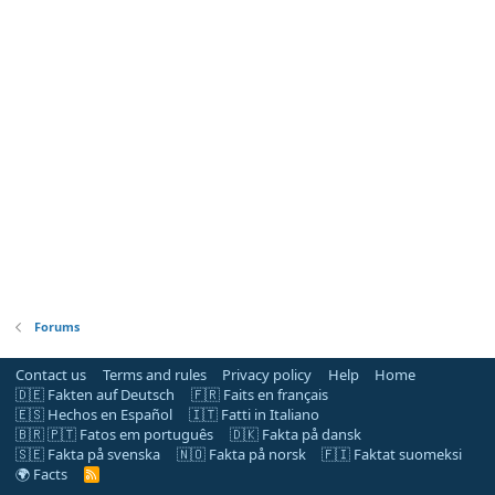
Forums
Contact us
Terms and rules
Privacy policy
Help
Home
🇩🇪 Fakten auf Deutsch
🇫🇷 Faits en français
🇪🇸 Hechos en Español
🇮🇹 Fatti in Italiano
🇧🇷 🇵🇹 Fatos em português
🇩🇰 Fakta på dansk
🇸🇪 Fakta på svenska
🇳🇴 Fakta på norsk
🇫🇮 Faktat suomeksi
🌍 Facts
R
S