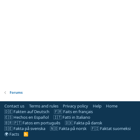
Forums
Contact us
Terms and rules
Privacy policy
Help
Home
🇩🇪 Fakten auf Deutsch
🇫🇷 Faits en français
🇪🇸 Hechos en Español
🇮🇹 Fatti in Italiano
🇧🇷 🇵🇹 Fatos em português
🇩🇰 Fakta på dansk
🇸🇪 Fakta på svenska
🇳🇴 Fakta på norsk
🇫🇮 Faktat suomeksi
🌍 Facts
R
S