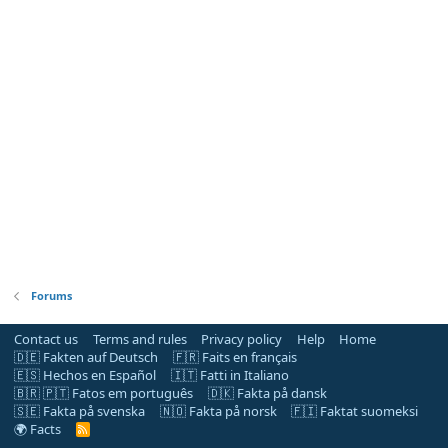
Forums
Contact us
Terms and rules
Privacy policy
Help
Home
🇩🇪 Fakten auf Deutsch
🇫🇷 Faits en français
🇪🇸 Hechos en Español
🇮🇹 Fatti in Italiano
🇧🇷 🇵🇹 Fatos em português
🇩🇰 Fakta på dansk
🇸🇪 Fakta på svenska
🇳🇴 Fakta på norsk
🇫🇮 Faktat suomeksi
🌍 Facts
R
S