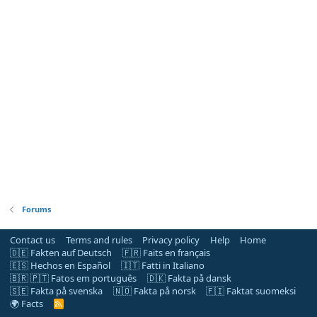
Forums
Contact us
Terms and rules
Privacy policy
Help
Home
🇩🇪 Fakten auf Deutsch
🇫🇷 Faits en français
🇪🇸 Hechos en Español
🇮🇹 Fatti in Italiano
🇧🇷 🇵🇹 Fatos em português
🇩🇰 Fakta på dansk
🇸🇪 Fakta på svenska
🇳🇴 Fakta på norsk
🇫🇮 Faktat suomeksi
🌍 Facts
R
S