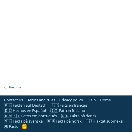
Forums
Contact us
Terms and rules
Privacy policy
Help
Home
🇩🇪 Fakten auf Deutsch
🇫🇷 Faits en français
🇪🇸 Hechos en Español
🇮🇹 Fatti in Italiano
🇧🇷 🇵🇹 Fatos em português
🇩🇰 Fakta på dansk
🇸🇪 Fakta på svenska
🇳🇴 Fakta på norsk
🇫🇮 Faktat suomeksi
🌍 Facts
R
S