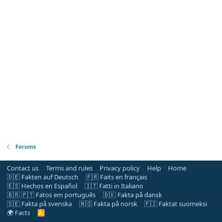
Forums
Contact us
Terms and rules
Privacy policy
Help
Home
🇩🇪 Fakten auf Deutsch
🇫🇷 Faits en français
🇪🇸 Hechos en Español
🇮🇹 Fatti in Italiano
🇧🇷 🇵🇹 Fatos em português
🇩🇰 Fakta på dansk
🇸🇪 Fakta på svenska
🇳🇴 Fakta på norsk
🇫🇮 Faktat suomeksi
🌍 Facts
R
S