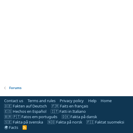
Forums
Contact us
Terms and rules
Privacy policy
Help
Home
🇩🇪 Fakten auf Deutsch
🇫🇷 Faits en français
🇪🇸 Hechos en Español
🇮🇹 Fatti in Italiano
🇧🇷 🇵🇹 Fatos em português
🇩🇰 Fakta på dansk
🇸🇪 Fakta på svenska
🇳🇴 Fakta på norsk
🇫🇮 Faktat suomeksi
🌍 Facts
R
S