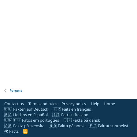
Forums
Contact us
Terms and rules
Privacy policy
Help
Home
🇩🇪 Fakten auf Deutsch
🇫🇷 Faits en français
🇪🇸 Hechos en Español
🇮🇹 Fatti in Italiano
🇧🇷 🇵🇹 Fatos em português
🇩🇰 Fakta på dansk
🇸🇪 Fakta på svenska
🇳🇴 Fakta på norsk
🇫🇮 Faktat suomeksi
🌍 Facts
R
S